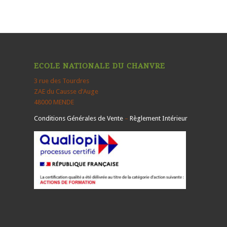
ECOLE NATIONALE DU CHANVRE
3 rue des Tourdres
ZAE du Causse d’Auge
48000 MENDE
Conditions Générales de Vente
–
Règlement Intérieur