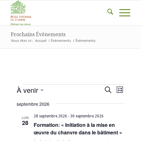
Prochains Évènements
Vous êtes ici :
Accueil
/
Évènements
/
Évènements
Évènements
Recherc
Naviga
À venir
Recherche
Liste
de
et
Sélectionnez
vues
septembre 2026
une
navigati
Évène
date.
de
28 septembre 2026
-
30 septembre 2026
LUN
28
Formation: « Initiation à la mise en
vues
œuvre du chanvre dans le bâtiment »
Évèneme