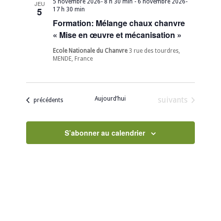
5 novembre 2026- 8 h 30 min
-
6 novembre 2026-
JEU
5
17 h 30 min
Formation: Mélange chaux chanvre
« Mise en œuvre et mécanisation »
Ecole Nationale du Chanvre
3 rue des tourdres,
MENDE, France
Évènements
Aujourd’hui
suivants
Évènements
précédents
S’abonner au calendrier