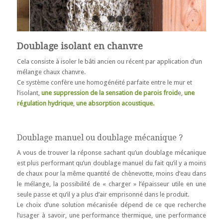
1
2
3
4
5
Doublage isolant en chanvre
Cela consiste à isoler le bâti ancien ou récent par application d’un
mélange chaux chanvre.
Ce système confère une homogénéité parfaite entre le mur et
l’isolant,
une suppression de la sensation de parois froid
e,
une
régulation hydrique
,
une absorption acoustique.
Doublage manuel ou doublage mécanique ?
A vous de trouver la réponse sachant qu’un doublage mécanique
est plus performant qu’un doublage manuel du fait qu’il y a moins
de chaux pour la même quantité de chènevotte, moins d’eau dans
le mélange, la possibilité de « charger » l’épaisseur utile en une
seule passe et qu’il y a plus d’air emprisonné dans le produit.
Le choix d’une solution mécanisée dépend de ce que recherche
l’usager à savoir, une performance thermique, une performance